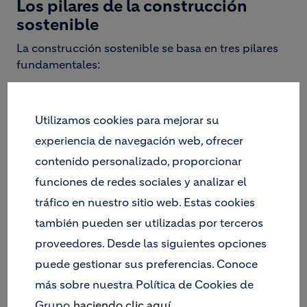
Los pilares de la construcción
sostenible
La construcción sostenible se basa en tres pilares
fundamentales:
Eficiencia energética
: Diseñar y construir
edificios que consuman menos energía y, por
Utilizamos cookies para mejorar su
tanto, reduzcan las emisiones de gases de
experiencia de navegación web, ofrecer
efecto invernadero.
Uso responsable de los recursos
: Utilizar
contenido personalizado, proporcionar
materiales de construcción de bajo impacto
funciones de redes sociales y analizar el
ambiental y promover la
reutilización y
tráfico en nuestro sitio web. Estas cookies
reciclaje de materiales
.
también pueden ser utilizadas por terceros
Calidad del aire interior y confort
: Crear
espacios saludables y cómodos para los
proveedores. Desde las siguientes opciones
ocupantes, mejorando la calidad del aire y
puede gestionar sus preferencias. Conoce
reduciendo la exposición a sustancias nocivas.
más sobre nuestra Política de Cookies de
Image
Grupo
haciendo clic aquí