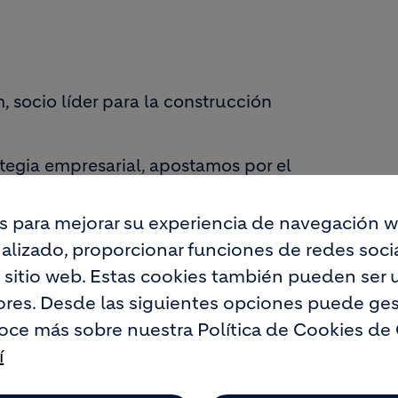
 socio líder para la construcción
ategia empresarial, apostamos por el
vanguardia orientados a la construcción de
.
s para mejorar su experiencia de navegación w
lizado, proporcionar funciones de redes social
000 personas y cuenta con cinco fábricas
o sitio web. Estas cookies también pueden ser u
 moliendas de cemento, dos plantas de
res. Desde las siguientes opciones puede ges
to de residuos, una fábrica de
oce más sobre nuestra Política de Cookies de
les de carga, dos centros de distribución y
n e investigación.
í