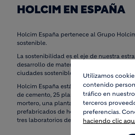
HOLCIM EN ESPAÑA
Holcim España pertenece al Grupo Holcim,
sostenible.
La sostenibilidad es el eje de nuestra estr
desarrollo de materiales y soluciones de 
ciudades sostenibles y neutras en carbono
Utilizamos cookie
contenido persona
Holcim España está formada por más de 1.
tráfico en nuestr
de cemento, 25 plantas de hormigón, dos
terceros proveedo
mortero, una planta de gestión y tratamien
preferencias. Con
prefabricados de hormigón, cuatro termina
tres laboratorios dedicados a la innovació
haciendo clic aqu