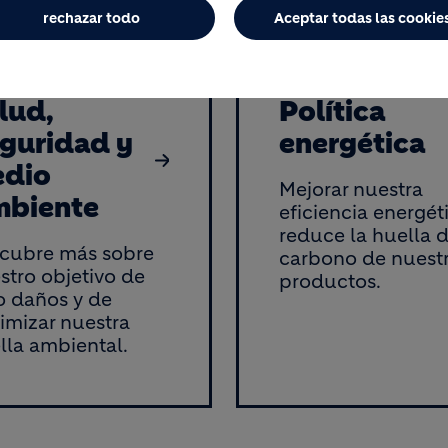
rechazar todo
Aceptar todas las cookie
lud,
Política
guridad y
energética
dio
Mejorar nuestra
biente
eficiencia energét
reduce la huella 
cubre más sobre
carbono de nuest
stro objetivo de
productos.
o daños y de
imizar nuestra
lla ambiental.