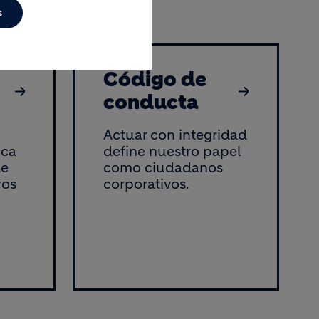
s
Código de
conducta
Actuar con integridad
ica
define nuestro papel
de
como ciudadanos
ros
corporativos.