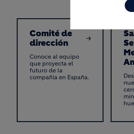
Comité de
Sa
dirección
Se
Me
Conoce al equipo
Am
que proyecta el
futuro de la
Des
compañía en España.
nue
cer
min
hue