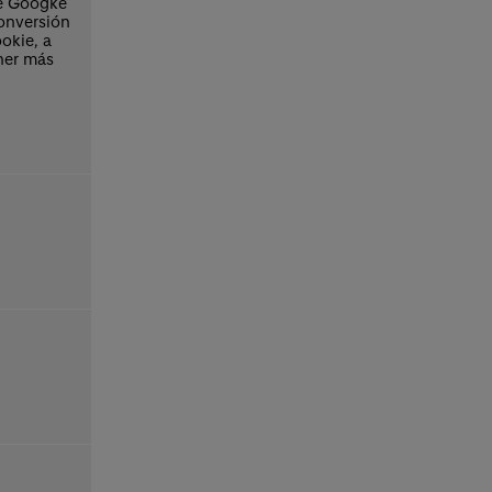
de Googke
conversión
okie, a
ner más