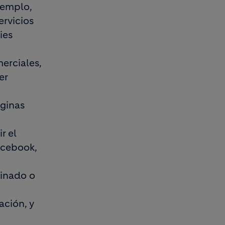
jemplo,
ervicios
ies
merciales,
er
áginas
r el
acebook,
minado o
ación, y