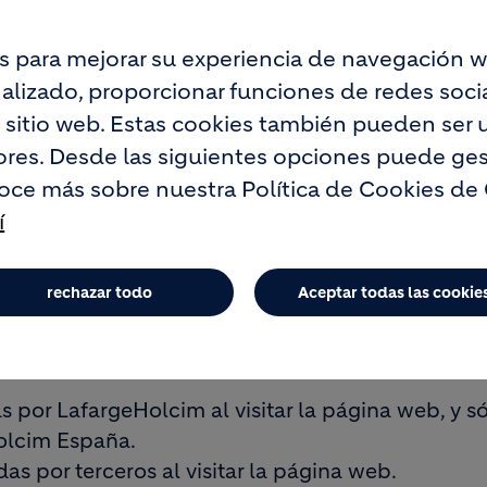
o con la descripción en el presente documento,
ión de su navegador.
s para mejorar su experiencia de navegación w
lizado, proporcionar funciones de redes social
o sitio web. Estas cookies también pueden ser u
ales de cookies:
res. Desde las siguientes opciones puede ges
oce más sobre nuestra Política de Cookies de
encias técnicas, y son necesarias para una conex
í
vegación mediante el registro de algunas de sus
a más rápida. Estas cookies se utilizan también 
rechazar todo
Aceptar todas las cookie
n, función y vida útil diferente:
 por LafargeHolcim al visitar la página web, y s
Holcim España.
as por terceros al visitar la página web.