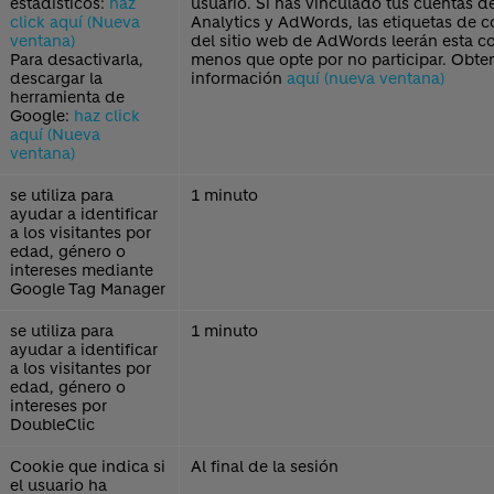
estadísticos:
haz
usuario. Si has vinculado tus cuentas 
click aquí (Nueva
Analytics y AdWords, las etiquetas de 
ventana)
del sitio web de AdWords leerán esta co
Para desactivarla,
menos que opte por no participar. Obte
descargar la
información
aquí (nueva ventana)
herramienta de
Google:
haz click
aquí (Nueva
ventana)
se utiliza para
1 minuto
ayudar a identificar
a los visitantes por
edad, género o
intereses mediante
Google Tag Manager
se utiliza para
1 minuto
ayudar a identificar
a los visitantes por
edad, género o
intereses por
DoubleClic
Cookie que indica si
Al final de la sesión
el usuario ha