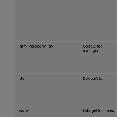
_gtm_<property-id>
Google tag
manager
_dc
DoubleClic
has_js
LafargeHolcim.es