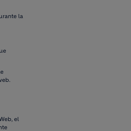
urante la
que
de
web.
 Web, el
nte