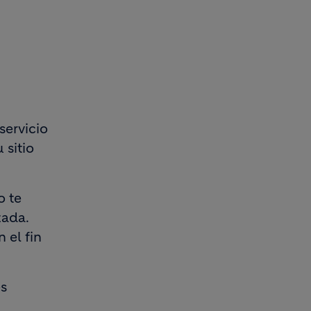
servicio
 sitio
o te
zada.
 el fin
es