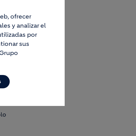
 excepto
eb, ofrecer
es y analizar el
tilizadas por
tionar sus
 Grupo
ión
con fines
s
ólo