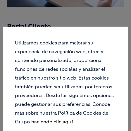
Portal Cliente
Realiza tus gestiones de manera más rápida y eficaz con
Holcim España
Utilizamos cookies para mejorar su
experiencia de navegación web, ofrecer
En Holcim España seguimos avanzando en la
digitalización para ofrecerte un servicio más cómodo y
contenido personalizado, proporcionar
ágil. Ahora puedes acceder al Portal del Cliente, una
funciones de redes sociales y analizar el
herramienta online donde podrás:
tráfico en nuestro sitio web. Estas cookies
Consultar tus pedidos y el estado de cada uno.
también pueden ser utilizadas por terceros
Descargar tus facturas y albaranes.
proveedores. Desde las siguientes opciones
PORTAL DE CLIENTE
CERTIFICACIONES
puede gestionar sus preferencias. Conoce
más sobre nuestra Política de Cookies de
HOLCIM+
Grupo
haciendo clic aquí