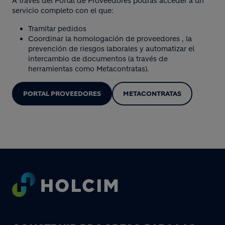
A través del Portal de Proveedores podrás acceder a un
servicio completo con el que:
Tramitar pedidos
Coordinar la homologación de proveedores , la
prevención de riesgos laborales y automatizar el
intercambio de documentos (a través de
herramientas como Metacontratas).
PORTAL PROVEEDORES
METACONTRATAS
Footer