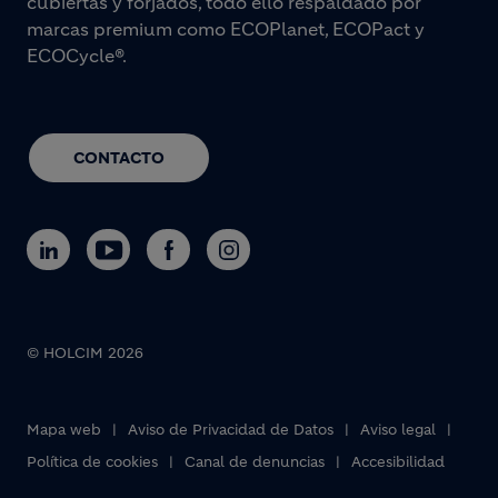
cubiertas y forjados, todo ello respaldado por
marcas premium como ECOPlanet, ECOPact y
ECOCycle®.
CONTACTO
© HOLCIM 2026
Footer bottom
Mapa web
Aviso de Privacidad de Datos
Aviso legal
Política de cookies
Canal de denuncias
Accesibilidad