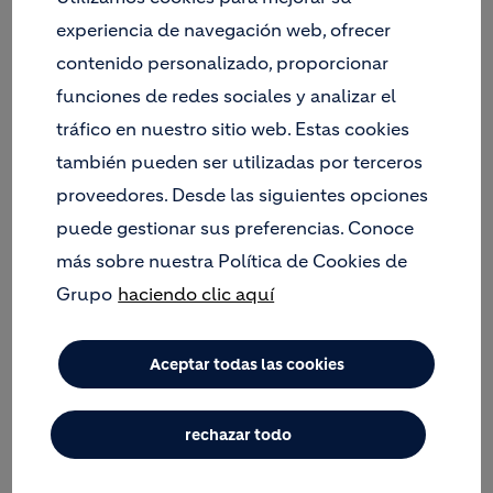
experiencia de navegación web, ofrecer
contenido personalizado, proporcionar
Peces
funciones de redes sociales y analizar el
Siempre que tenemos oportunidad, intentamos
tráfico en nuestro sitio web. Estas cookies
añadir en nuestras restauraciones a las zonas
también pueden ser utilizadas por terceros
húmedas. Estos lugares son puntos de atracción
proveedores. Desde las siguientes opciones
para muchas especies y de dispersión de otras.
puede gestionar sus preferencias. Conoce
Muchas de las zonas humedas que hemos creado
más sobre nuestra Política de Cookies de
ya presentan un estado óptimo de desarrollo de
Grupo
haciendo clic aquí
sus ecosistemas acuáticos y queremos ponerlas a
disposición de entidades, públicas o privadas, para
que sean lugares donde investigar y gestionar la
Aceptar todas las cookies
reintroducción de especies de peces autóctonos
amenazados.
rechazar todo