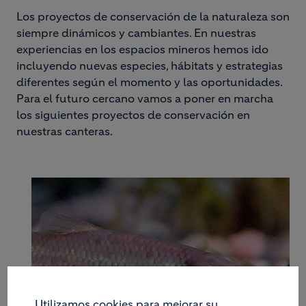
Los proyectos de conservación de la naturaleza son
siempre dinámicos y cambiantes. En nuestras
experiencias en los espacios mineros hemos ido
incluyendo nuevas especies, hábitats y estrategias
diferentes según el momento y las oportunidades.
Para el futuro cercano vamos a poner en marcha
los siguientes proyectos de conservación en
nuestras canteras.
Utilizamos cookies para mejorar su