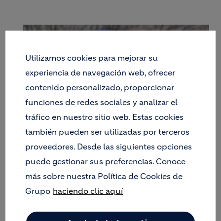
Utilizamos cookies para mejorar su
experiencia de navegación web, ofrecer
contenido personalizado, proporcionar
funciones de redes sociales y analizar el
tráfico en nuestro sitio web. Estas cookies
también pueden ser utilizadas por terceros
proveedores. Desde las siguientes opciones
El resultado de la restauración de la gravera del
puede gestionar sus preferencias. Conoce
Charco del Tamujo es espectacular. El paisaje
obtenido después de años de trabajo muestra una
más sobre nuestra Política de Cookies de
sucesión de zonas húmedas protegidas por la
Grupo
haciendo clic aquí
vegetación palustre (eneas, carrizos y juncos) y
rodeadas por plantaciones en las que se combinan