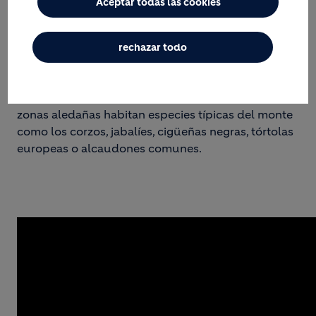
especies de árboles y arbustos típicos del bosque
Aceptar todas las cookies
mediterráneo.
Especies como la nutria, el pato colorado, el porrón
rechazar todo
común, el rascón, los abejarucos, el carricero tordal
o el pájaro moscón han encontrado, en la antigua
gravera, un lugar de refugio y reproducción. En sus
zonas aledañas habitan especies típicas del monte
como los corzos, jabalíes, cigüeñas negras, tórtolas
europeas o alcaudones comunes.