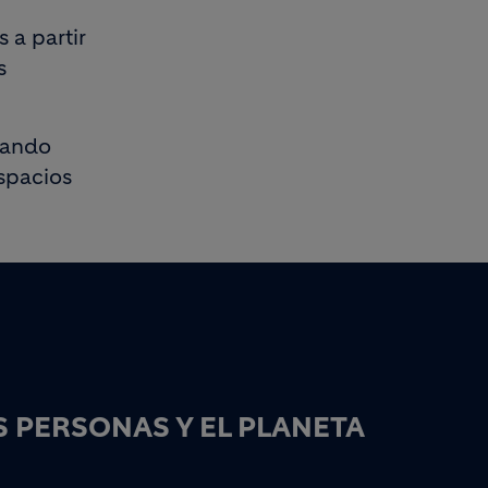
a partir
s
cando
espacios
 PERSONAS Y EL PLANETA