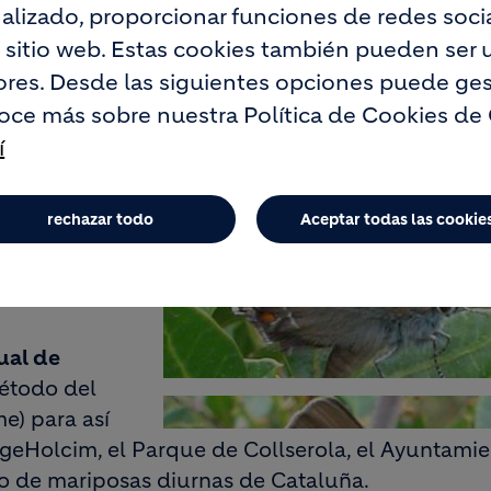
lizado, proporcionar funciones de redes social
OINDICADOR DEL TURÓ
o sitio web. Estas cookies también pueden ser u
res. Desde las siguientes opciones puede ges
oce más sobre nuestra Política de Cookies de
un convenio
í
as mariposas
cada.
Las
or
ya que son
rechazar todo
Aceptar todas las cookie
rápidamente
ondiciones
ual de
étodo del
e) para así
fargeHolcim, el Parque de Collserola, el Ayuntami
o de mariposas diurnas de Cataluña.