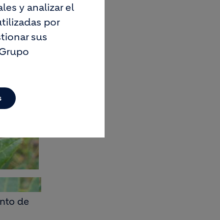
es y analizar el
tilizadas por
tionar sus
 Grupo
s
ento de