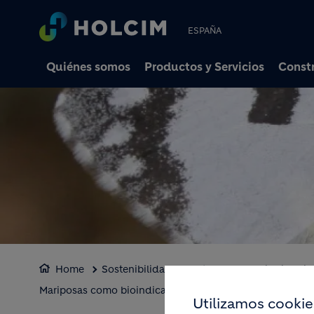
ESPAÑA
Quiénes somos
Productos y Servicios
Constr
Home
Sostenibilidad
Naturaleza
Biodiversi
Mariposas como bioindicador del Turó
Utilizamos cookie