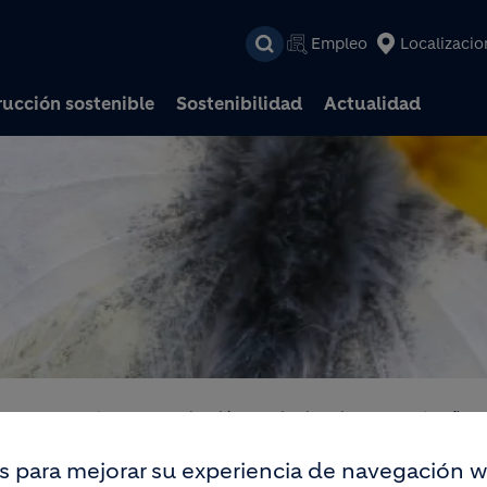
Pasar al contenido prin
Empleo
Localizacio
ucción sostenible
Sostenibilidad
Actualidad
dad
Proyectos por localización
Biodiversidad en Cataluña
s para mejorar su experiencia de navegación w