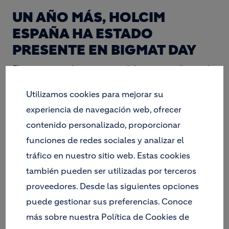
UN AÑO MÁS, HOLCIM
ESPAÑA HA ESTADO
PRESENTE EN BIGMAT DAY
El gran punto de encuentro del sector profesional
de la reforma y la construcción.
Utilizamos cookies para mejorar su
En su XVIII edición,
BigMat Day 2026
ha reunido a
experiencia de navegación web, ofrecer
138 proveedores estratégicos y a más de 1.000
contenido personalizado, proporcionar
puntos de venta
(de todas las enseñas del Grupo:
BigMat, MasObra, Divendi y Casa y Baño) en un
funciones de redes sociales y analizar el
entorno diseñado para compartir innovación,
tráfico en nuestro sitio web. Estas cookies
fortalecer relaciones entre asociados y partners y,
también pueden ser utilizadas por terceros
por supuesto, impulsar nuevas oportunidades de
proveedores. Desde las siguientes opciones
negocio, esta vez en Feria Valencia.
puede gestionar sus preferencias. Conoce
Nuestra presencia en la feria
más sobre nuestra Política de Cookies de
Con el objetivo de seguir reforzando nuestro