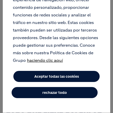
CALCULAR METROS
contenido personalizado, proporcionar
CUADRADOS
funciones de redes sociales y analizar el
tráfico en nuestro sitio web. Estas cookies
Medir el largo y el ancho
: Utiliza una cinta
también pueden ser utilizadas por terceros
métrica para medir la longitud y la anchura del
espacio en metros.
proveedores. Desde las siguientes opciones
Multiplicar largo por ancho
: Aplica la fórmula
puede gestionar sus preferencias. Conoce
básica: largo x ancho = metros cuadrados.
más sobre nuestra Política de Cookies de
Ejemplos Prácticos
Grupo
haciendo clic aquí
Para una habitación
: Si una habitación mide 5
metros de largo por 4 metros de ancho,
Aceptar todas las cookies
entonces 5 x 4 = 20 metros cuadrados.
Para áreas irregulares
: Divide el espacio en
secciones rectangulares, calcula cada sección
rechazar todo
por separado y suma los resultados para
obtener el total de metros cuadrados.