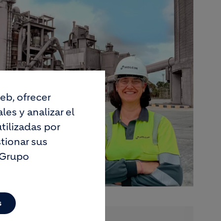
eb, ofrecer
es y analizar el
tilizadas por
tionar sus
 Grupo
s