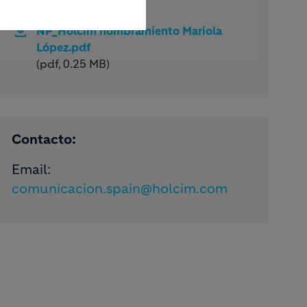
Documentos:
NP_Holcim nombramiento Mariola
López.pdf
(pdf, 0.25 MB)
Contacto:
Email:
comunicacion.spain@holcim.com