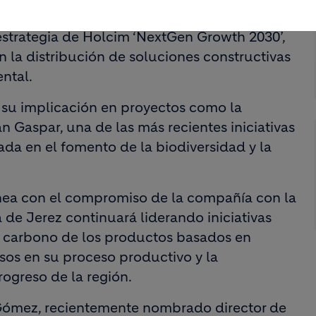
actuaciones enfocadas a impulsar el
 estrategia de Holcim ‘NextGen Growth 2030’,
n la distribución de soluciones constructivas
ental.
 su implicación en proyectos como la
n Gaspar, una de las más recientes iniciativas
ada en el fomento de la biodiversidad y la
línea con el compromiso de la compañía con la
ta de Jerez continuará liderando iniciativas
e carbono de los productos basados en
sos en su proceso productivo y la
rogreso de la región.
 Gómez, recientemente nombrado director de