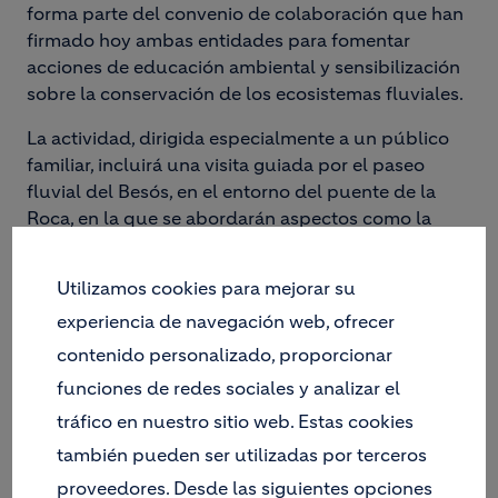
forma parte del convenio de colaboración que han
firmado hoy ambas entidades para fomentar
acciones de educación ambiental y sensibilización
sobre la conservación de los ecosistemas fluviales.
La actividad, dirigida especialmente a un público
familiar, incluirá una visita guiada por el paseo
fluvial del Besós, en el entorno del puente de la
Roca, en la que se abordarán aspectos como la
interpretación geográfica, hidrográfica y paisajística
del espacio, la visión de cuenca fluvial, los hábitats
Utilizamos cookies para mejorar su
y la biodiversidad asociada, así como la interacción
experiencia de navegación web, ofrecer
entre la sociedad y el río. El objetivo es acercar a la
ciudadanía la riqueza ecológica de los sistemas
contenido personalizado, proporcionar
fluviales, en especial del Besós, y fomentar su
funciones de redes sociales y analizar el
conservación a través de una experiencia
tráfico en nuestro sitio web. Estas cookies
participativa.
también pueden ser utilizadas por terceros
Como actividad complementaria, se organizará un
proveedores. Desde las siguientes opciones