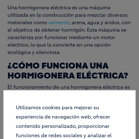
Una hormigonera eléctrica es una máquina
utilizada en la construcción para mezclar diversos
materiales como
cemento
, arena, agua y áridos, con
el objetivo de obtener hormigón. Esta máquina se
caracteriza por funcionar mediante un motor
eléctrico, lo que la convierte en una opción
ecológica y silenciosa.
¿CÓMO FUNCIONA UNA
HORMIGONERA ELÉCTRICA?
El funcionamiento de una hormigonera eléctrica es
sencillo y eficiente. A continuación, te detallamos
sus principales componentes y el proceso de
Utilizamos cookies para mejorar su
mezclado:
experiencia de navegación web, ofrecer
Componentes de una hormigonera
contenido personalizado, proporcionar
eléctrica
funciones de redes sociales y analizar el