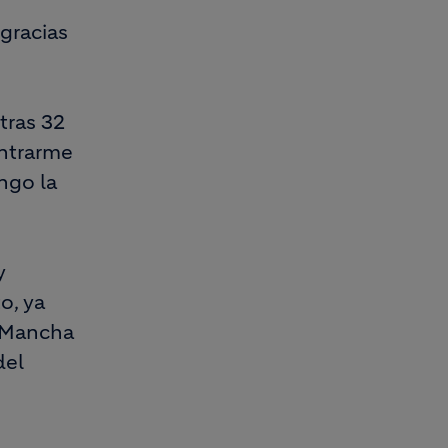
gracias
tras 32
ontrarme
ngo la
y
o, ya
a Mancha
del