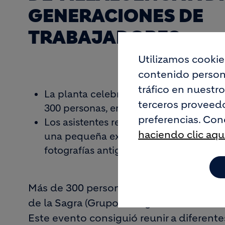
GENERACIONES DE
TRABAJADORES
Utilizamos cookie
contenido persona
tráfico en nuestr
La planta celebró el sábado una jornad
terceros proveedo
300 personas, entre trabajadores, anti
preferencias. Con
Los asistentes realizaron un recorrido po
haciendo clic aqu
una pequeña exposición en la que se 
fotografías antiguas.
Más de 300 personas se dieron cita el p
de la Sagra (Grupo LafargeHolcim) en la 
Este evento consiguió reunir a diferent