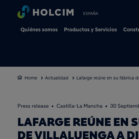
ESPAÑA
Quiénes somos
Productos y Servicios
Constr
Home
Actualidad
Lafarge reúne en su fábrica d
Press release
Castilla-La Mancha
30 Septiem
LAFARGE REÚNE EN S
DE VILLALUENGA A D