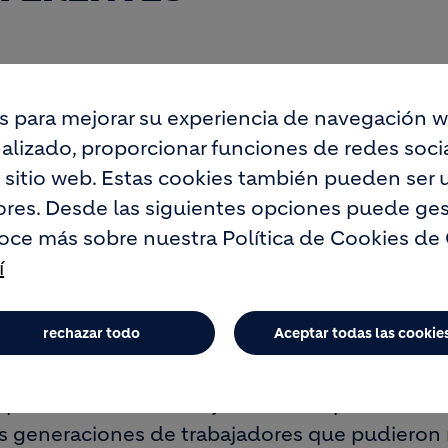
s para mejorar su experiencia de navegación w
lizado, proporcionar funciones de redes social
o sitio web. Estas cookies también pueden ser u
a de puertas abiertas en la que se dieron cita m
res. Desde las siguientes opciones puede ges
guos empleados y sus familias.
oce más sobre nuestra Política de Cookies de
r la fábrica visitando la sala de control, el labor
í
muestran materiales, documentos, maquinaria y
rechazar todo
Aceptar todas las cookie
asado sábado en la fábrica de Lafarge en Villa
quinta edición de sus jornadas de puertas abie
es generaciones de trabajadores que pudieron