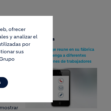
eb, ofrecer
es y analizar el
Documentos
tilizadas por
ás de
NP_Lafarge reune en su fábrica
tionar sus
de Villaluenga a diferentes
 Grupo
atorio y
generaciones de trabajadores
s
luenga
rtas.
 mostrar