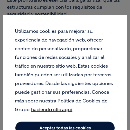
Este prontuario es esencial para garantizar que las
estructuras cumplan con los requisitos de
seguridad y sostenibilidad.
PARA QUÉ SIRVE EL CÓDIGO
Utilizamos cookies para mejorar su
ESTRUCTURAL DEL
experiencia de navegación web, ofrecer
HORMIGÓN
contenido personalizado, proporcionar
El código estructural de hormigón sirve como una
funciones de redes sociales y analizar el
guía completa para ingenieros y constructores,
tráfico en nuestro sitio web. Estas cookies
ofreciendo:
también pueden ser utilizadas por terceros
Directrices claras para el diseño estructural.
proveedores. Desde las siguientes opciones
Métodos para calcular cargas y esfuerzos.
puede gestionar sus preferencias. Conoce
Estándares para la selección de materiales y
más sobre nuestra Política de Cookies de
prácticas de construcción para
hacer el
hormigón
.
Grupo
haciendo clic aquí
Parámetros para la inspección y el
mantenimiento de estructuras.
Aceptar todas las cookies