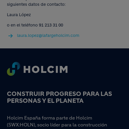
siguientes datos de contacto:
Laura López
o en el teléfono 91 213 31 00
laura.lopez@lafargeholcim.com
Footer
CONSTRUIR PROGRESO PARA LAS
PERSONAS Y EL PLANETA
Holcim España forma parte de Holcim
(SWX:HOLN), socio líder para la construcción