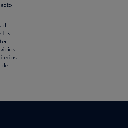
pacto
s de
 los
ter
vicios.
iterios
n de