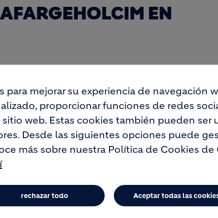
 LAFARGEHOLCIM EN
 edición, cuya convocatoria está abierta hasta e
s para mejorar su experiencia de navegación w
omo empresas que inician sus proyectos dentro
lizado, proporcionar funciones de redes social
dos premios económicos, de 6.000 y 4.000 euro
o sitio web. Estas cookies también pueden ser u
as de negocio.
res. Desde las siguientes opciones puede ges
oce más sobre nuestra Política de Cookies de
les de Valencia (EVAP) y la Asociación de
í
a (AME) se han incorporado al jurado de los p
un certamen organizado por la fábrica de Lafarg
 con el objetivo de apoyar a emprendedores y
rechazar todo
Aceptar todas las cookie
estén desarrollando, o quieran poner en marc