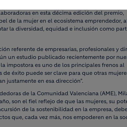
boradoras en esta décima edición del premio,
pel de la mujer en el ecosistema emprendedor, 
tar la diversidad, equidad e inclusión como part
ción referente de empresarias, profesionales y di
ún un estudio publicado recientemente por nue
la impostora es uno de los principales frenos al
s de éxito puede ser clave para que otras mujere
n justamente en esa dirección”.
dedoras de la Comunidad Valenciana (AME), Mila
o, son el fiel reflejo de que las mujeres, su pot
incursión de la sostenibilidad en la empresa, deb
ctos que, cada vez más, nos empoderen en la so