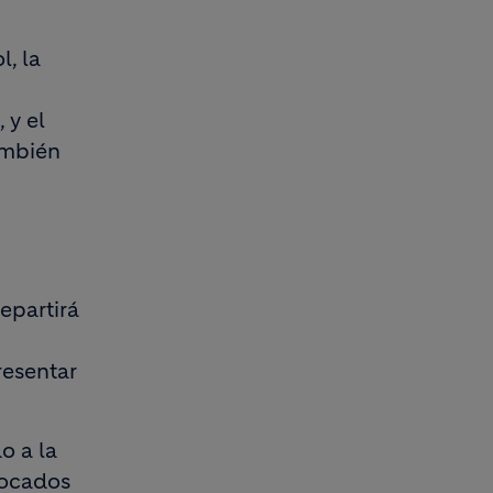
l, la
 y el
ambién
epartirá
resentar
o a la
focados