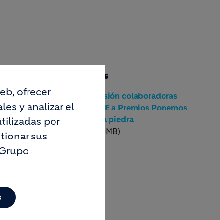
l 14 de
Documentos
eb, ofrecer
NP_Adhesión colaboradoras
 de la
es y analizar el
EVP y AME a Premios Ponemos
s,
la primera piedra
tilizadas por
(pdf, 0.43 MB)
tionar sus
 Grupo
remios
eHolcim
s
ha un