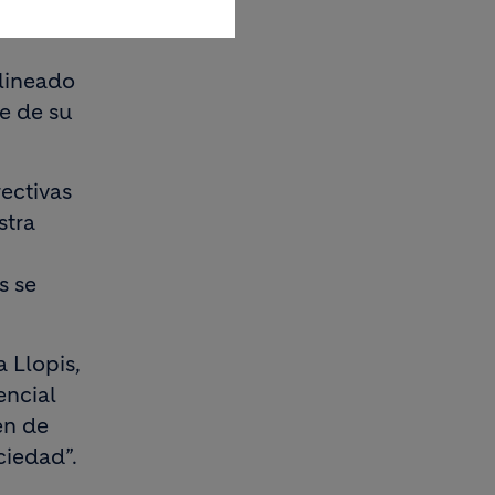
alineado
e de su
rectivas
stra
s se
 Llopis,
encial
en de
ciedad”.