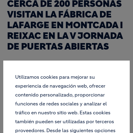
CERCA DE 200 PERSONAS
VISITAN LA FÁBRICA DE
LAFARGE EN MONTCADA I
REIXAC EN LA V JORNADA
DE PUERTAS ABIERTAS
Utilizamos cookies para mejorar su
Unas 200 personas han participado este
experiencia de navegación web, ofrecer
domingo a las Jornadas de puertas abiertas de
la fábrica de cemento del grupo LafargeHolcim
contenido personalizado, proporcionar
de Montcada i Reixac
funciones de redes sociales y analizar el
Esta iniciativa se celebra anualmente con el
tráfico en nuestro sitio web. Estas cookies
objetivo de dar a conocer a la sociedad y el
también pueden ser utilizadas por terceros
municipio su actividad industrial en una
apuesta por la transparencia
proveedores. Desde las siguientes opciones