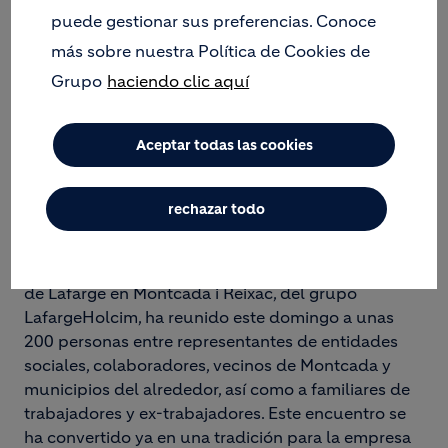
puede gestionar sus preferencias. Conoce
más sobre nuestra Política de Cookies de
Grupo
haciendo clic aquí
Aceptar todas las cookies
rechazar todo
La V jornada de puertas abiertas de la fábrica
de Lafarge en Montcada i Reixac, del grupo
LafargeHolcim, ha reunido este domingo a unas
200 personas entre representantes de entidades
sociales, colaboradores, vecinos de Montcada y
municipios del alrededor, así como a familiares de
trabajadores y ex-trabajadores. Este encuentro se
ha convertido ya en una tradición para la empresa