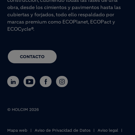
construcción, cubriendo todas las fases de una
obra, desde los cimientos y pavimentos hasta las
cubiertas y forjados, todo ello respaldado por
marcas premium como ECOPlanet, ECOPact y
ECOCycle®.
CONTACTO
© HOLCIM 2026
Footer bottom
Mapa web
Aviso de Privacidad de Datos
Aviso legal