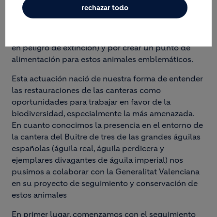
en la restauración de canteras. En este caso, hemos
rechazar todo
huido de cualquier método típico de restauración y
hemos apostado por la investigación de las
grandes águilas (una de ellas, el águila perdicera,
en peligro de extinción) y por crear un punto de
alimentación para estos animales emblemáticos.
Esta actuación nació de nuestra forma de entender
las restauraciones de las canteras como
oportunidades para trabajar en favor de la
biodiversidad, especialmente la más amenazada.
En cuanto conocimos la presencia en el entorno de
la cantera del Buitre de tres de las grandes águilas
españolas (águila real, águila perdicera y
ejemplares divagantes de águila imperial) nos
pusimos a colaborar con la Generalitat Valenciana
en su proyecto de seguimiento y conservación de
estos animales
En primer lugar, comenzamos con el seguimiento