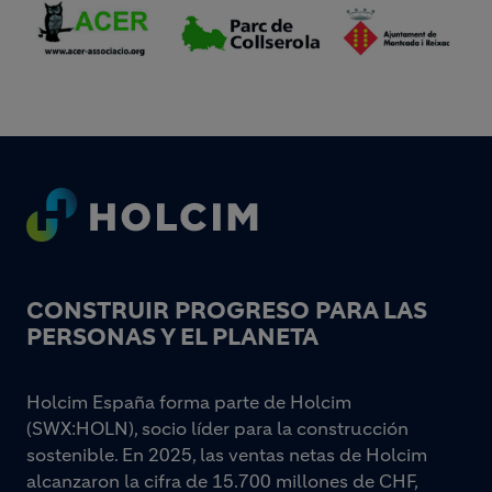
Footer
CONSTRUIR PROGRESO PARA LAS
PERSONAS Y EL PLANETA
Holcim España forma parte de Holcim
(SWX:HOLN), socio líder para la construcción
sostenible. En 2025, las ventas netas de Holcim
alcanzaron la cifra de 15.700 millones de CHF,