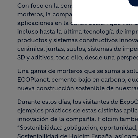
Con foco en la construcción sostenible y 
morteros, la compañía ha presentado su a
aplicaciones en la construcción que van de
incluso hasta la última tecnología de impr
productos y sistemas constructivos innova
cerámica, juntas, suelos, sistemas de impe
3D y aditivos, todo ello, desde una perspe
Una gama de morteros que se suma a solu
ECOPlanet, cemento bajo en carbono, que 
nueva construcción sostenible de nuestras 
Durante estos días, los visitantes de Exp
ejemplos prácticos de estas distintas apl
innovación de la compañía. Holcim tambié
“Sostenibilidad: ¿obligación, oportunidad,
Sostenibilidad de Holcim España, así com