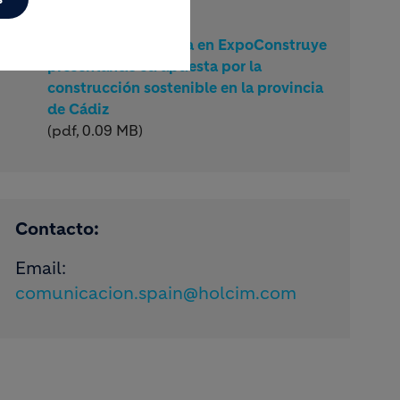
Documentos:
NP_Holcim participa en ExpoConstruye
presentando su apuesta por la
construcción sostenible en la provincia
de Cádiz
(pdf, 0.09 MB)
Contacto:
Email:
comunicacion.spain@holcim.com