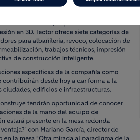
una experiencia global en desarrollo de
mplia gama de un material clave para
sde la albañilería, a aplicaciones técnicas e
esión en 3D. Tector ofrece siete categorías de
dores para albañilería, revoco, colocación de
rmeabilización, trabajos técnicos, impresión
ctiva de construcción inteligente.
ciones específicas de la compañía como
contribuirán desde hoy a dar forma a la
ciudades, edificios e infraestructuras.
oConstruye tendrán oportunidad de conocer
icaciones de la mano del equipo de
n estará presente en la mesa redonda
 ventaja?" con Mariano García, director de
o en la mesa “Otra mirada al paradigma de la