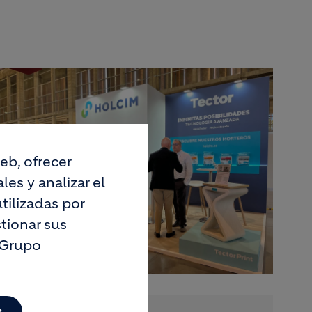
eb, ofrecer
es y analizar el
tilizadas por
tionar sus
 Grupo
s