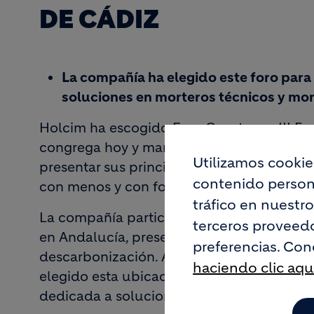
DE CÁDIZ
La compañía ha elegido este foro para
soluciones en morteros técnicos y mor
Holcim ha escogido ExpoConstruye, III Fer
congrega hoy y mañana a los principales a
Utilizamos cookie
presentar sus principales novedades desarr
contenido persona
con menos y con foco en la reducción de l
tráfico en nuestr
La compañía participa, por primera vez, c
terceros proveedo
en Andalucía, presentándose como referen
preferencias. Con
descarbonización. A punto de cumplir 50 
haciendo clic aqu
elegido esta ubicación para realizar un a
dedicada a soluciones de morteros técnico