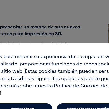
 presentar un avance de sus nuevas
teros para impresión en 3D.
ia de la Construcción de Cádiz, que
gentes del sector, como escenario para
s para mejorar su experiencia de navegación w
olladas con el objetivo de construir mejor
lizado, proporcionar funciones de redes social
a huella de carbono de la construcción.
o sitio web. Estas cookies también pueden ser u
on su nueva imagen, en una feria profesional
res. Desde las siguientes opciones puede ges
te del sector en materia de
oce más sobre nuestra Política de Cookies de
años de presencia en Jerez, Holcim ha
í
vance de su nueva imagen de marca Tector,
s para la construcción.
rechazar todo
Aceptar todas las cookie