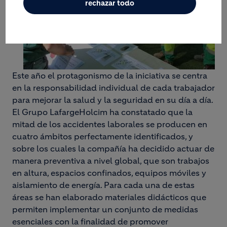
rechazar todo
Este año el protagonismo de la iniciativa se centra
en la responsabilidad individual de cada trabajador
para mejorar la salud y la seguridad en su día a día.
El Grupo LafargeHolcim ha constatado que la
mitad de los accidentes laborales se producen en
cuatro ámbitos perfectamente identificados, y
sobre los cuales la compañía ha decidido actuar de
manera preventiva a nivel global, que son trabajos
en altura, espacios confinados, equipos móviles y
aislamiento de energía. Para cada una de estas
áreas se han elaborado materiales didácticos que
permiten implementar un conjunto de medidas
esenciales con la finalidad de promover