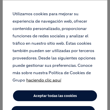
En el último año se han realizado más de 500
horas de formación y más de un millar de
Utilizamos cookies para mejorar su
actuaciones preventivas
El Grupo LafargeHolcim evidencia que el 50
experiencia de navegación web, ofrecer
por ciento de los accidentes laborales se
contenido personalizado, proporcionar
producen en cuatro ámbitos identificados
funciones de redes sociales y analizar el
La fábrica de Lafarge en Montcada i Reixac, del
tráfico en nuestro sitio web. Estas cookies
Grupo LafargeHolcim, ha celebrado hoy el Día
también pueden ser utilizadas por terceros
Central de su XI edición de las Semanas de la Salud
proveedores. Desde las siguientes opciones
y la Seguridad bajo el lema “Tu decisión, tu
seguridad, tu vida”, un programa de formación
puede gestionar sus preferencias. Conoce
anual que se organiza anualmente en los 80 países
más sobre nuestra Política de Cookies de
donde el Grupo tiene presencia.
Grupo
haciendo clic aquí
Aceptar todas las cookies