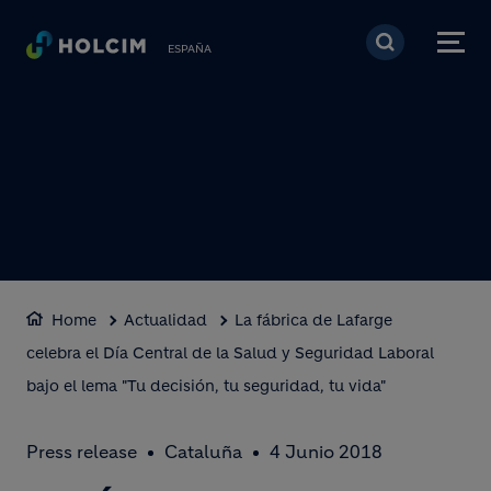
Pasar al contenido prin
ESPAÑA
Home
Actualidad
La fábrica de Lafarge
celebra el Día Central de la Salud y Seguridad Laboral
bajo el lema "Tu decisión, tu seguridad, tu vida"
Press release
Cataluña
4 Junio 2018