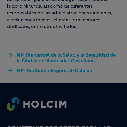
Isidoro Miranda, así como de diferentes
responsables de las administraciones catalanas,
asociaciones locales, clientes, proveedores,
sindicatos, entre otros invitados.
NP_Día central de la Salud y la Seguridad de
la fábrica de Montcada- Castellano
NP- Dia Salut i Seguretat-Catalán
Footer