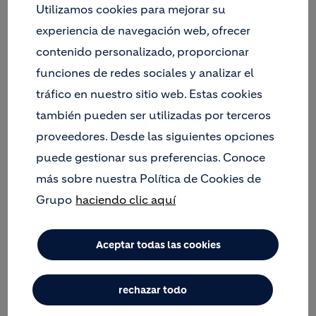
Utilizamos cookies para mejorar su
La fábrica de LafargeHolcim en Sagunto apuesta
experiencia de navegación web, ofrecer
por desarrollar productos y soluciones bajas en
contenido personalizado, proporcionar
carbono destinadas al sector de la construcción en
funciones de redes sociales y analizar el
la Comunidad Valenciana, gracias a la hoja de ruta
de descarbonización de su planta de Sagunto. Una
tráfico en nuestro sitio web. Estas cookies
hoja de ruta que pone el foco en dos aspectos
también pueden ser utilizadas por terceros
clave como son minimizar las emisiones de CO
2
proveedores. Desde las siguientes opciones
asociadas a la fabricación de productos y el
puede gestionar sus preferencias. Conoce
desarrollo de soluciones constructivas con menor
huella de CO
más sobre nuestra Política de Cookies de
2.
Grupo
haciendo clic aquí
Concretamente, la fábrica de Sagunto ha dado un
paso decidido modificando su portfolio de
productos, destinando el 50% de su capacidad de
Aceptar todas las cookies
producción a desarrollar una gama de soluciones
con baja huella de carbono, ECOPlanet.
rechazar todo
Para lograr este avance, la planta de Sagunto ha