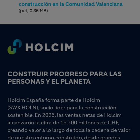
construcción en la Comunidad Valenciana
(pdf, 0.36 MB)
Footer
CONSTRUIR PROGRESO PARA LAS
PERSONAS Y EL PLANETA
Holcim España forma parte de Holcim
(SWX:HOLN), socio líder para la construcción
sostenible. En 2025, las ventas netas de Holcim
alcanzaron la cifra de 15.700 millones de CHF,
creando valor a lo largo de toda la cadena de valor
de nuestro entorno construido, desde grandes