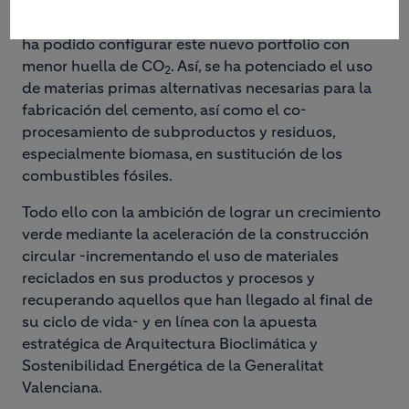
llevado a cabo un proceso de adaptación de sus
instalaciones, sistemas y procesos, de forma que se
ha podido configurar este nuevo portfolio con
menor huella de CO
. Así, se ha potenciado el uso
2
de materias primas alternativas necesarias para la
fabricación del cemento, así como el co-
procesamiento de subproductos y residuos,
especialmente biomasa, en sustitución de los
combustibles fósiles.
Todo ello con la ambición de lograr un crecimiento
verde mediante la aceleración de la construcción
circular -incrementando el uso de materiales
reciclados en sus productos y procesos y
recuperando aquellos que han llegado al final de
su ciclo de vida- y en línea con la apuesta
estratégica de Arquitectura Bioclimática y
Sostenibilidad Energética de la Generalitat
Valenciana.