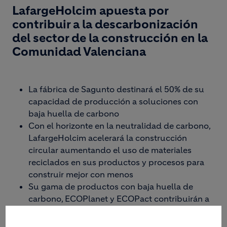
LafargeHolcim apuesta por
contribuir a la descarbonización
del sector de la construcción en la
Comunidad Valenciana
La fábrica de Sagunto destinará el 50% de su
capacidad de producción a soluciones con
baja huella de carbono
Con el horizonte en la neutralidad de carbono,
LafargeHolcim acelerará la construcción
circular aumentando el uso de materiales
reciclados en sus productos y procesos para
construir mejor con menos
Su gama de productos con baja huella de
carbono, ECOPlanet y ECOPact contribuirán a
la construcción de las ciudades del futuro con
garantía de sostenibilidad