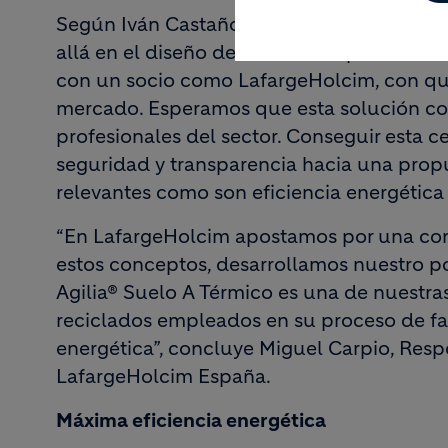
Según Iván Castaño, Segment Manager Co
allá en el diseño de soluciones para Climat
con un socio como LafargeHolcim, con qui
mercado. Esperamos que esta solución com
profesionales del sector. Conseguir esta c
seguridad y transparencia hacia una prop
relevantes como son eficiencia energética y
“En LafargeHolcim apostamos por una cons
estos conceptos, desarrollamos nuestro po
Agilia® Suelo A Térmico es una de nuestras 
reciclados empleados en su proceso de fab
energética”, concluye Miguel Carpio, Res
LafargeHolcim España.
Máxima eficiencia energética