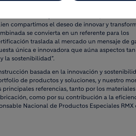
mmercial Uponor Iberia, “de nuevo vamos un p
ización Invisible por suelo radiante, en este cas
en compartimos el deseo de innovar y transform
binada se convierta en un referente para los
ertificación traslada al mercado un mensaje de ga
uesta única e innovadora que aúna aspectos tan
 la sostenibilidad”.
trucción basada en la innovación y sostenibilid
rtfolio de productos y soluciones, y nuestro mo
principales referencias, tanto por los materiales
ricación, como por su contribución a la eficien
ponsable Nacional de Productos Especiales RMX