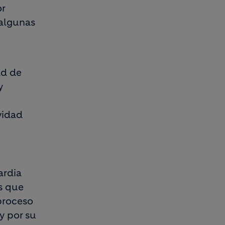
or
 algunas
ad de
y
vidad
ardia
s que
 proceso
y por su