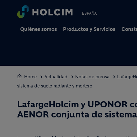
ESPAÑA
Quiénes somos
Productos y Servicios
Constr
Home
Actualidad
Notas de prensa
LafargeH
sistema de suelo radiante y mortero
LafargeHolcim y UPONOR con
AENOR conjunta de sistema 