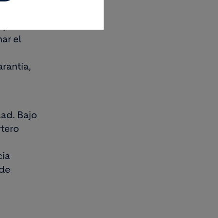
aso más
o junto
ar el
rantía,
ad. Bajo
rtero
cia
 de