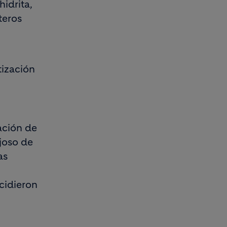
idrita,
teros
ización
ación de
joso de
as
cidieron