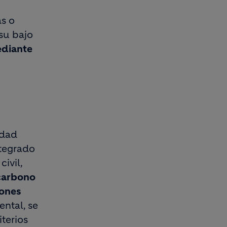
as o
su bajo
ediante
idad
tegrado
ivil,
carbono
gones
ental, se
terios