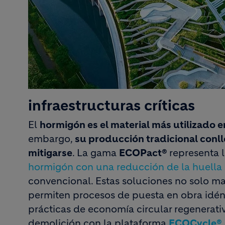
infraestructuras críticas
El
hormigón es el material más utilizado en
embargo,
su producción tradicional con
mitigarse
. La gama
ECOPact®
representa 
hormigón con una reducción de la huella
convencional. Estas soluciones no solo m
permiten procesos de puesta en obra idénti
prácticas de economía circular regenerativ
demolición con la plataforma
ECOCycle®
.