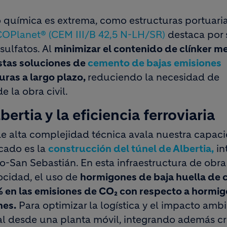
 química es extrema, como estructuras portuari
OPlanet® (CEM III/B 42,5 N-LH/SR)
destaca por 
 sulfatos. Al
minimizar el contenido de clínker m
estas soluciones de
cemento de bajas emisiones
uras a largo plazo,
reduciendo la necesidad de
 la obra civil.
ertia y la eficiencia ferroviaria
de alta complejidad técnica avala nuestra capac
cado es la
construcción del túnel de Albertia,
in
o-San Sebastián. En esta infraestructura de obra c
ocidad, el uso de
hormigones de baja huella de 
 en las emisiones de CO₂ con respecto a hormi
nes.
Para optimizar la logística y el impacto ambi
l desde una planta móvil, integrando además cri