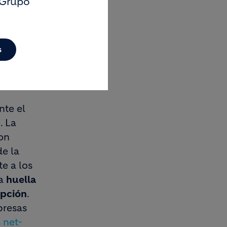
 Grupo
e gran
cia son
o
gral de
s
nte el
. La
on
de la
e a los
na
huella
epción
.
presas
 net-