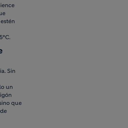
cience
que
 estén
5°C.
e
ia. Sin
do un
migón
sino que
 de