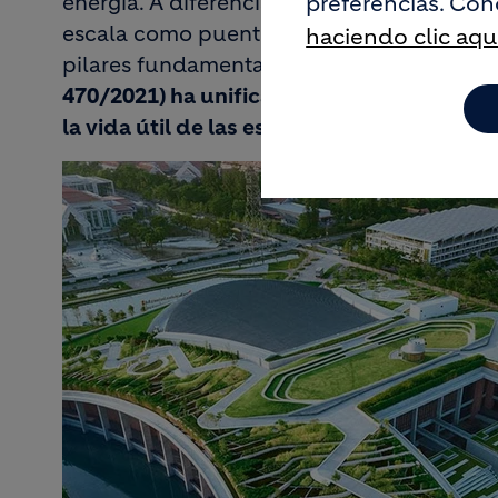
preferencias. Con
energía. A diferencia de la edificación co
escala como puentes, presas, túneles y rede
haciendo clic aqu
pilares fundamentales.
En España, la entr
470/2021) ha unificado criterios de seguri
la vida útil de las estructuras y fomentan
Image