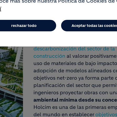
oce más sobre nuestra Política de Cookies de
nvencional, la obra civil abarca construcciones d
s ferroviarias, donde la durabilidad y la resilien
í
ada en vigor del Código Estructural (Real Decret
dad y sostenibilidad, exigiendo una gestión inte
rechazar todo
Aceptar todas las cookie
do el uso de recursos circulares
.
Esta normativa impulsa la
descarbonización del sector de la
construcción
al valorar positivame
uso de materiales de bajo impacto
adopción de modelos alineados c
objetivos net-zero ya forma parte 
planificación del sector que permit
ingenieros proyectar obras con u
ambiental mínima desde su conc
Holcim es una de las primeras em
del mundo en establecer
objetivos