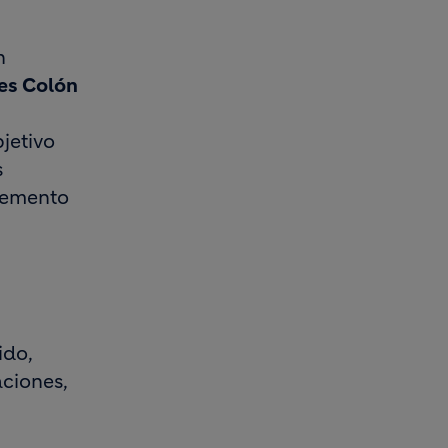
n
es Colón
jetivo
s
 cemento
ido,
aciones,