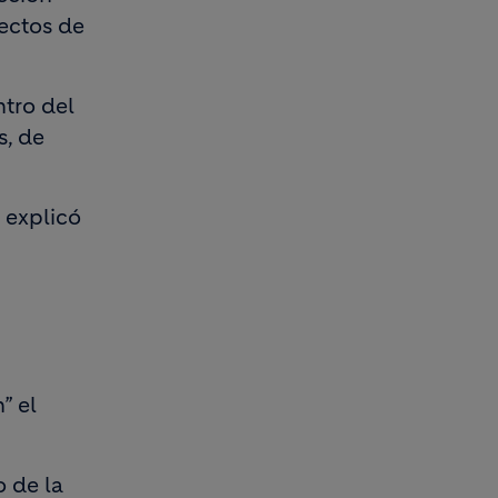
ectos de
tro del
s, de
 explicó
” el
 de la