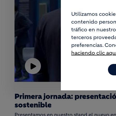
Utilizamos cookie
contenido persona
tráfico en nuestr
terceros proveedo
preferencias. Con
haciendo clic aqu
Play
Video
Primera jornada: presentació
sostenible
Presentamos en nuestro stand el nuevo en