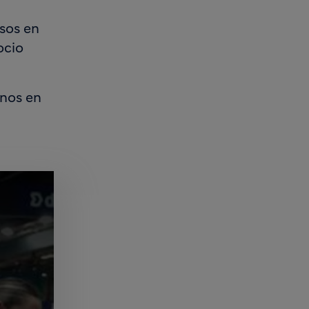
rsos en
ocio
rnos en