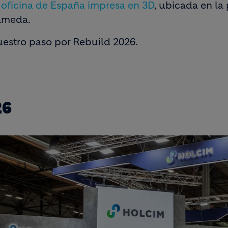
 oficina de España impresa en 3D
, ubicada en la
lameda.
estro paso por Rebuild 2026.
26