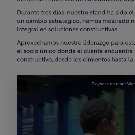
Durante tres días, nuestro stand ha sido e
un cambio estratégico, hemos mostrado nu
integral en soluciones constructivas.
Aprovechamos nuestro liderazgo para esta
el socio único donde el cliente encuentra
constructivo, desde los cimientos hasta la
This
is
Playback on other Web
a
modal
window.