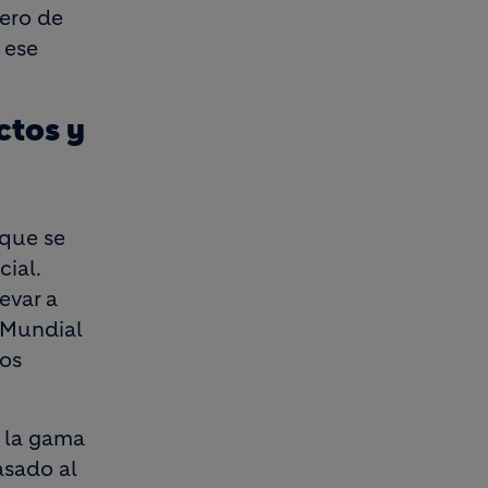
dero de
 ese
ctos y
 que se
ial.
evar a
o Mundial
los
a la gama
asado al