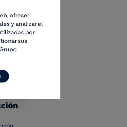
eb, ofrecer
es y analizar el
tilizadas por
tionar sus
 Grupo
s
cción
cción