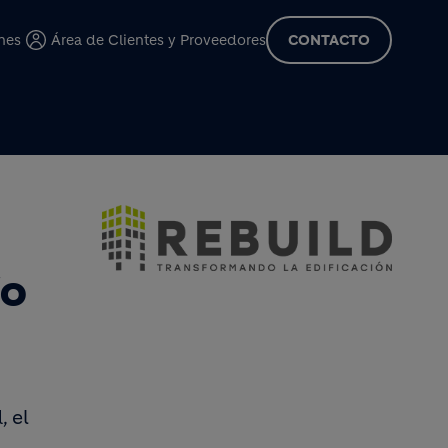
cipal
nes
Área de Clientes y Proveedores
CONTACTO
ÍO
, el