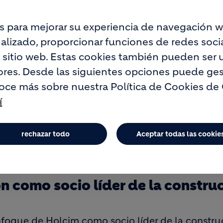
Video
s para mejorar su experiencia de navegación w
Player
is
loading.
lizado, proporcionar funciones de redes social
o sitio web. Estas cookies también pueden ser u
res. Desde las siguientes opciones puede ges
oce más sobre nuestra Política de Cookies de
í
rechazar todo
Aceptar todas las cookie
n como socio líder de la constru
foque de Holcim como socio líder de la constru